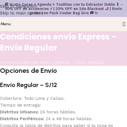
🎁 Gratis Curso + Agenda + Toallitas con tu Extractor Doble 🍼 -
Skip to navigation
50% OFF en accesorios ⚡ | 20% OFF en 2da Blackout 🌙 | Envío
Skip to main content
gratis con Pack Cooler Bag Gris 🚚 ✨
Menu
Condiciones envío Express –
Envío Regular
Home
Condiciones envío Express – Envío Regular
Opciones de Envío
Envío Regular – S/12
Cobertura: Todo Lima y Callao.
Tiempo de entrega:
Distritos Urbanos:
24 horas hábiles.
Distritos Periféricos:
24 a 48 horas hábiles.
Consulta la tabla de distritos para saber si tu zona es