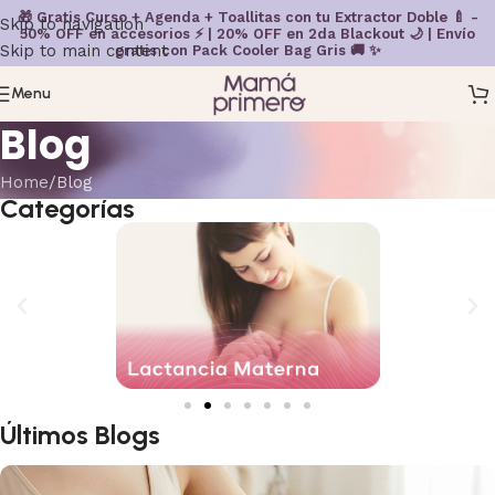
🎁 Gratis Curso + Agenda + Toallitas con tu Extractor Doble 🍼 -
Skip to navigation
50% OFF en accesorios ⚡ | 20% OFF en 2da Blackout 🌙 | Envío
Skip to main content
gratis con Pack Cooler Bag Gris 🚚 ✨
Menu
Blog
Home
Blog
Categorías
Últimos Blogs