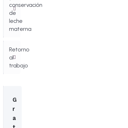
conservación
de
leche
materna
Retorno
al
trabajo
G
r
a
t