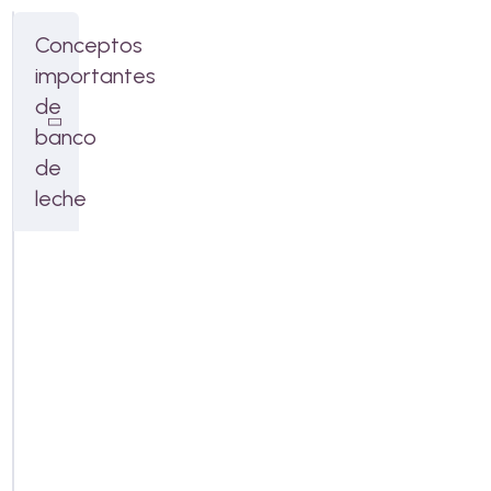
Conceptos
importantes
de
banco
de
leche
Qué
06:37
tener
en
cuenta
antes
de
retornar
¿Cómo
04:59