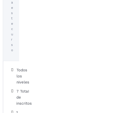
a
e
s
t
e
c
u
r
s
o
Todos
los
niveles
7 TotaI
de
inscritos
1