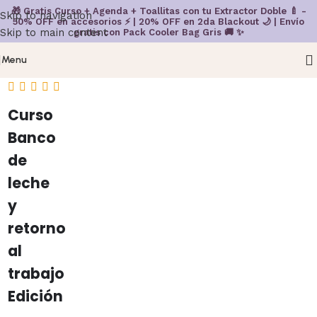
🎁 Gratis Curso + Agenda + Toallitas con tu Extractor Doble 🍼 -
Skip to navigation
50% OFF en accesorios ⚡ | 20% OFF en 2da Blackout 🌙 | Envío
Skip to main content
gratis con Pack Cooler Bag Gris 🚚 ✨
Menu
Curso
Banco
de
leche
y
retorno
al
trabajo
Edición