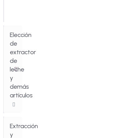
mantener
la
lactancia?
Elección
de
extractor
de
leche
y
demás
artículos
Extracción
y