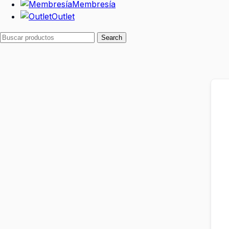
Membresía
Outlet
Search