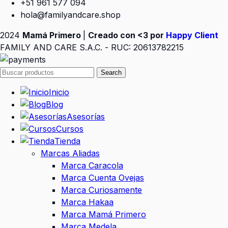
+51 961 577 094
hola@familyandcare.shop
2024
Mamá Primero
|
Creado con <3 por
Happy Client
FAMILY AND CARE S.A.C. - RUC: 20613782215
Search
Inicio
Blog
Asesorías
Cursos
Tienda
Marcas Aliadas
Marca Caracola
Marca Cuenta Ovejas
Marca Curiosamente
Marca Hakaa
Marca Mamá Primero
Marca Medela