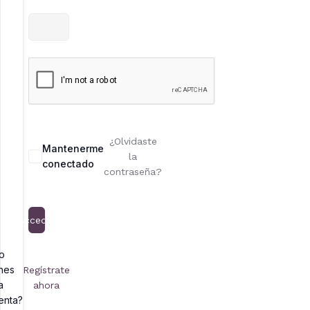
¿Olvidaste
Mantenerme
la
conectado
contraseña?
Acceder
o
enes
Regístrate
a
ahora
enta?