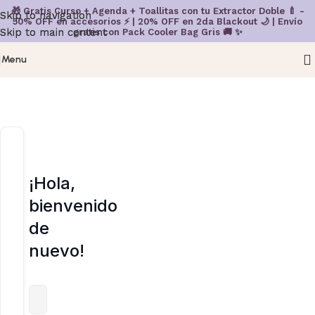
🎁 Gratis Curso + Agenda + Toallitas con tu Extractor Doble 🍼 -
Skip to navigation
Skip to navigation
50% OFF en accesorios ⚡ | 20% OFF en 2da Blackout 🌙 | Envío
Skip to main content
Skip to main content
gratis con Pack Cooler Bag Gris 🚚 ✨
Menu
¡Hola,
bienvenido
de
nuevo!