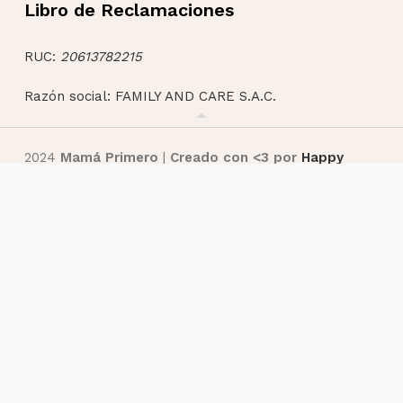
Libro de Reclamaciones
RUC:
20613782215
Razón social: FAMILY AND CARE S.A.C.
2024
Mamá Primero
|
Creado con <3 por
Happy
Client
FAMILY AND CARE S.A.C. - RUC: 20613782215
Shop
Cart
Contáctanos