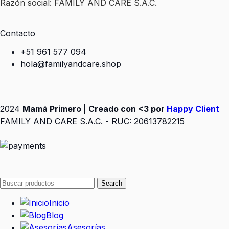
Razón social: FAMILY AND CARE S.A.C.
Contacto
+51 961 577 094
hola@familyandcare.shop
2024
Mamá Primero
|
Creado con <3 por
Happy Client
FAMILY AND CARE S.A.C. - RUC: 20613782215
Search
Inicio
Blog
Asesorías