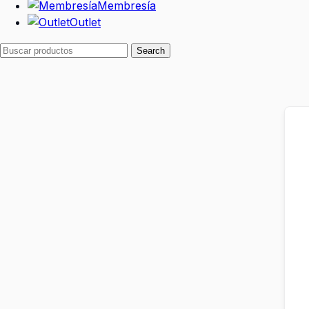
Membresía
Outlet
Search