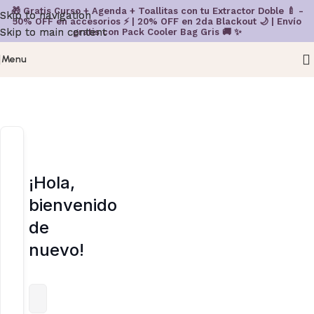
🎁 Gratis Curso + Agenda + Toallitas con tu Extractor Doble 🍼 -
Skip to navigation
Skip to navigation
50% OFF en accesorios ⚡ | 20% OFF en 2da Blackout 🌙 | Envío
Skip to main content
Skip to main content
gratis con Pack Cooler Bag Gris 🚚 ✨
Menu
¡Hola,
bienvenido
de
nuevo!