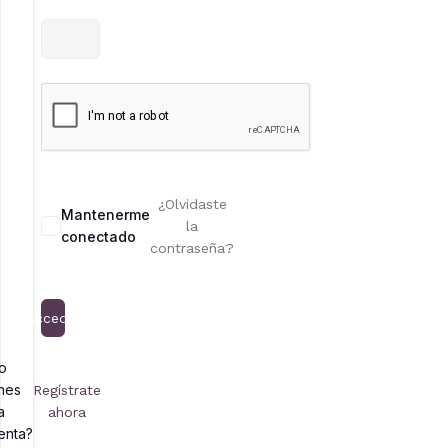
¿Olvidaste
Mantenerme
la
conectado
contraseña?
Acceder
o
enes
Regístrate
a
ahora
enta?