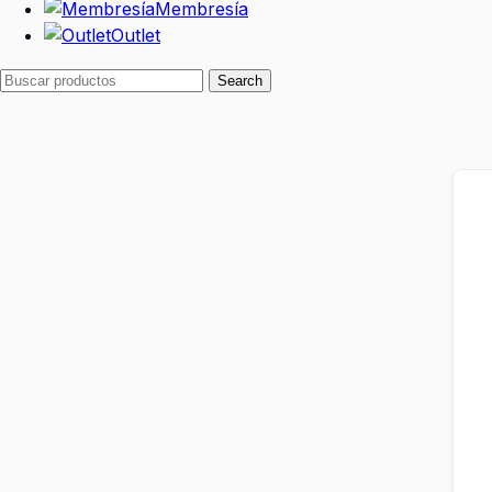
Membresía
Outlet
Search