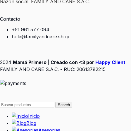
Razón social: FAMILY AND CARE S.A.C.
Contacto
+51 961 577 094
hola@familyandcare.shop
2024
Mamá Primero
|
Creado con <3 por
Happy Client
FAMILY AND CARE S.A.C. - RUC: 20613782215
Search
Inicio
Blog
Asesorías