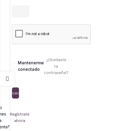
¿Olvidaste
Mantenerme
la
conectado
contraseña?
Acceder
o
enes
Regístrate
a
ahora
enta?