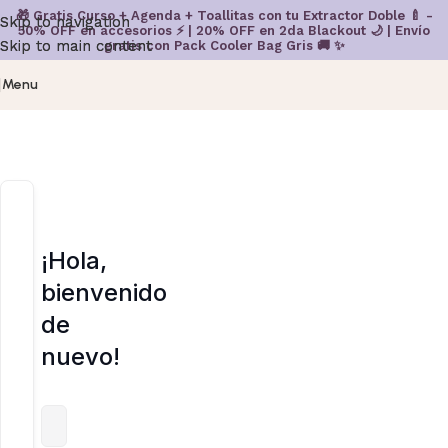
🎁 Gratis Curso + Agenda + Toallitas con tu Extractor Doble 🍼 -
Skip to navigation
Skip to navigation
50% OFF en accesorios ⚡ | 20% OFF en 2da Blackout 🌙 | Envío
Skip to main content
Skip to main content
gratis con Pack Cooler Bag Gris 🚚 ✨
Menu
¡Hola,
bienvenido
de
nuevo!