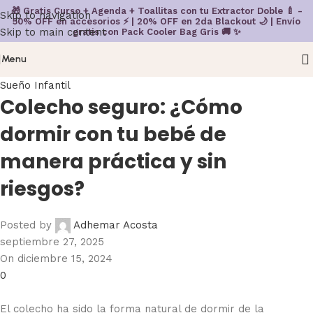
🎁 Gratis Curso + Agenda + Toallitas con tu Extractor Doble 🍼 -
Skip to navigation
50% OFF en accesorios ⚡ | 20% OFF en 2da Blackout 🌙 | Envío
Skip to main content
gratis con Pack Cooler Bag Gris 🚚 ✨
Menu
Sueño Infantil
Colecho seguro: ¿Cómo
dormir con tu bebé de
manera práctica y sin
riesgos?
Posted by
Adhemar Acosta
septiembre 27, 2025
On diciembre 15, 2024
0
El colecho ha sido la forma natural de dormir de la