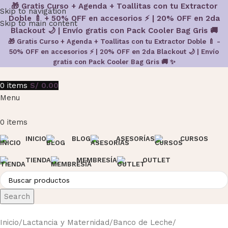
🎁 Gratis Curso + Agenda + Toallitas con tu Extractor
Skip to navigation
Doble 🍼 + 50% OFF en accesorios ⚡ | 20% OFF en 2da
Skip to main content
Blackout 🌙 | Envío gratis con Pack Cooler Bag Gris 🚚
🎁 Gratis Curso + Agenda + Toallitas con tu Extractor Doble 🍼 -
50% OFF en accesorios ⚡ | 20% OFF en 2da Blackout 🌙 | Envío
gratis con Pack Cooler Bag Gris 🚚 ✨
0
items
S/
0.00
Menu
0
items
INICIO
BLOG
ASESORÍAS
CURSOS
TIENDA
MEMBRESÍA
OUTLET
Search
Inicio
Lactancia y Maternidad
Banco de Leche