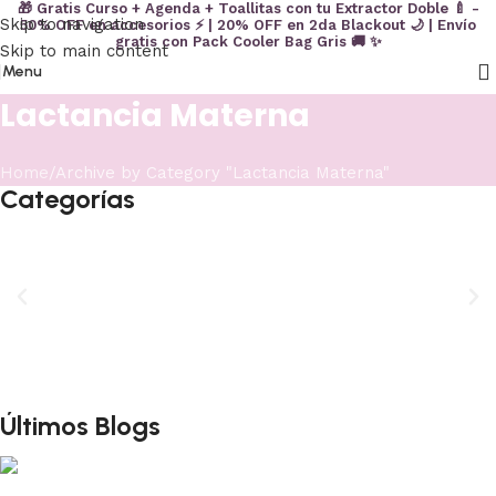
🎁 Gratis Curso + Agenda + Toallitas con tu Extractor Doble 🍼 -
Skip to navigation
50% OFF en accesorios ⚡ | 20% OFF en 2da Blackout 🌙 | Envío
gratis con Pack Cooler Bag Gris 🚚 ✨
Skip to main content
Menu
Lactancia Materna
Home
Archive by Category "Lactancia Materna"
Categorías
Últimos Blogs