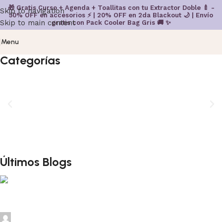
🎁 Gratis Curso + Agenda + Toallitas con tu Extractor Doble 🍼 -
Skip to navigation
50% OFF en accesorios ⚡ | 20% OFF en 2da Blackout 🌙 | Envío
Skip to main content
gratis con Pack Cooler Bag Gris 🚚 ✨
Menu
Categorías
Últimos Blogs
Paola MP